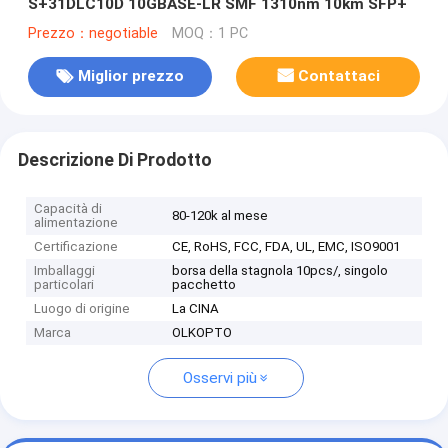
S+31DLC10D 10GBASE-LR SMF 1310nm 10km SFP+
Prezzo：negotiable
MOQ：1 PC
Miglior prezzo
Contattaci
Descrizione Di Prodotto
Capacità di
80-120k al mese
alimentazione
Certificazione
CE, RoHS, FCC, FDA, UL, EMC, ISO9001
Imballaggi
borsa della stagnola 10pcs/, singolo
particolari
pacchetto
Luogo di origine
La CINA
Marca
OLKOPTO
Osservi più