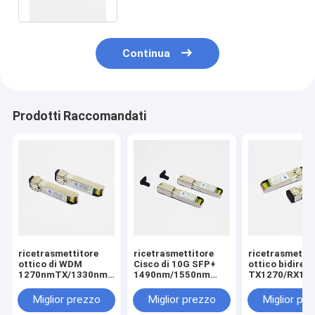
Continua
Prodotti Raccomandati
ricetrasmettitore
ricetrasmettitore
ricetrasmettit
ottico di WDM
Cisco di 10G SFP+
ottico bidirez
1270nmTX/1330nmRX
1490nm/1550nm
TX1270/RX13
10G SFP+ di 10km
BiDi 80km LC SMF
di 40km 10G S
BiDi
compatibile
SMF
Miglior prezzo
Miglior prezzo
Miglior pr