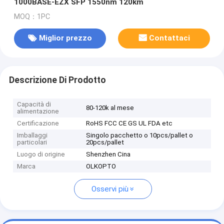
1000BASE-EZX SFP 1550nm 120km
MOQ：1PC
Miglior prezzo
Contattaci
Descrizione Di Prodotto
Capacità di
80-120k al mese
alimentazione
Certificazione
RoHS FCC CE GS UL FDA etc
Imballaggi
Singolo pacchetto o 10pcs/pallet o
particolari
20pcs/pallet
Luogo di origine
Shenzhen Cina
Marca
OLKOPTO
Osservi più