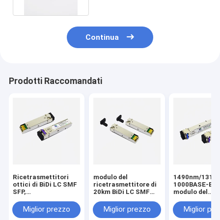
Continua
Prodotti Raccomandati
Ricetrasmettitori
modulo del
1490nm/1310
ottici di BiDi LC SMF
ricetrasmettitore di
1000BASE-BX-
SFP,
20km BiDi LC SMF
modulo del
1490nm/1310nm
SFP,
ricetrasmettit
1000BASE-BX-D
1490nm/1310nm
20km BiDi LC 
Miglior prezzo
Miglior prezzo
Miglior pr
20km
1000BASE-BX-D
SFP